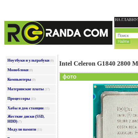
НА ГЛАВН
Ноутбуки и ультрабуки
(0)
Intel Celeron G1840 2800 
Моноблоки
(0)
Компьютеры
(0)
Материнские платы
(17)
Процессоры
(15)
Хабы и док станции
(15)
Жесткие диски (SSD,
HDD)
(7)
Модули памяти
(11)