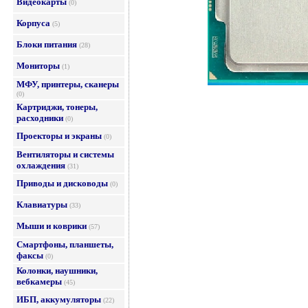
Видеокарты
(0)
Корпуса
(5)
Блоки питания
(28)
Мониторы
(1)
МФУ, принтеры, сканеры
(0)
Картриджи, тонеры,
расходники
(0)
Проекторы и экраны
(0)
Вентиляторы и системы
охлаждения
(31)
Приводы и дисководы
(0)
Клавиатуры
(33)
Мыши и коврики
(57)
Смартфоны, планшеты,
факсы
(0)
Колонки, наушники,
вебкамеры
(45)
ИБП, аккумуляторы
(22)