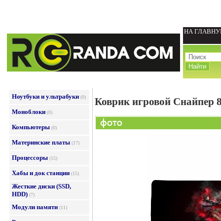
НА ГЛАВН
Ноутбуки и ультрабуки
(0)
Коврик игровой Снайпер 
Моноблоки
(0)
Компьютеры
(0)
Материнские платы
(17)
Процессоры
(15)
Хабы и док станции
(15)
Жесткие диски (SSD,
HDD)
(7)
Модули памяти
(11)