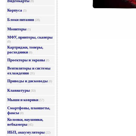
Видеокарты
(0)
Корпуса
(5)
Блоки питания
(28)
Мониторы
(1)
МФУ, принтеры, сканеры
(0)
Картриджи, тонеры,
расходники
(0)
Проекторы и экраны
(0)
Вентиляторы и системы
охлаждения
(31)
Приводы и дисководы
(0)
Клавиатуры
(33)
Мыши и коврики
(57)
Смартфоны, планшеты,
факсы
(0)
Колонки, наушники,
вебкамеры
(45)
ИБП, аккумуляторы
(22)