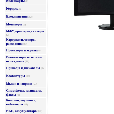
Видеокарты
(0)
Корпуса
(5)
Блоки питания
(28)
Мониторы
(1)
МФУ, принтеры, сканеры
(0)
Картриджи, тонеры,
расходники
(0)
Проекторы и экраны
(0)
Вентиляторы и системы
охлаждения
(31)
Приводы и дисководы
(0)
Клавиатуры
(33)
Мыши и коврики
(57)
Смартфоны, планшеты,
факсы
(0)
Колонки, наушники,
вебкамеры
(45)
ИБП, аккумуляторы
(22)