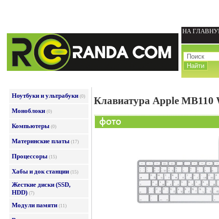
НА ГЛАВН
Ноутбуки и ультрабуки
(0)
Клавиатура Apple MB110 
Моноблоки
(0)
Компьютеры
(0)
Материнские платы
(17)
Процессоры
(15)
Хабы и док станции
(15)
Жесткие диски (SSD,
HDD)
(7)
Модули памяти
(11)