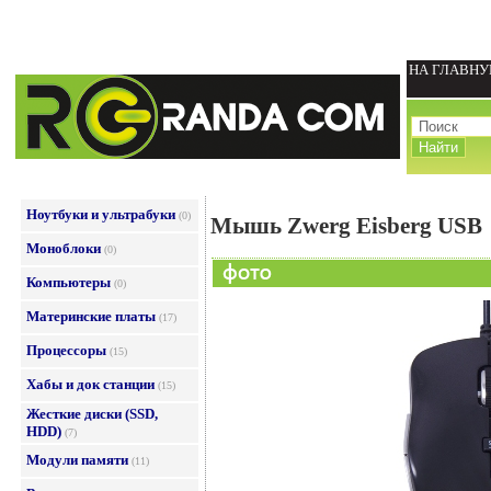
НА ГЛАВН
Ноутбуки и ультрабуки
(0)
Мышь Zwerg Eisberg USB
Моноблоки
(0)
Компьютеры
(0)
Материнские платы
(17)
Процессоры
(15)
Хабы и док станции
(15)
Жесткие диски (SSD,
HDD)
(7)
Модули памяти
(11)