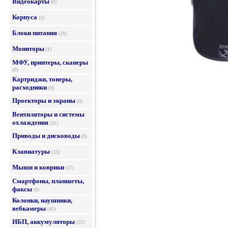
Видеокарты
(0)
Корпуса
(5)
Блоки питания
(28)
Мониторы
(1)
МФУ, принтеры, сканеры
(0)
Картриджи, тонеры,
расходники
(0)
Проекторы и экраны
(0)
Вентиляторы и системы
охлаждения
(31)
Приводы и дисководы
(0)
Клавиатуры
(33)
Мыши и коврики
(57)
Смартфоны, планшеты,
факсы
(0)
Колонки, наушники,
вебкамеры
(45)
ИБП, аккумуляторы
(22)