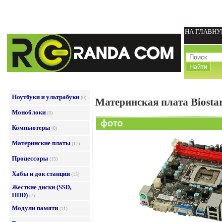
НА ГЛАВН
Ноутбуки и ультрабуки
(0)
Материнская плата Biost
Моноблоки
(0)
Компьютеры
(0)
Материнские платы
(17)
Процессоры
(15)
Хабы и док станции
(15)
Жесткие диски (SSD,
HDD)
(7)
Модули памяти
(11)