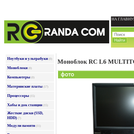
НА ГЛАВН
Ноутбуки и ультрабуки
(0)
Моноблок RC L6 MULTITOU
Моноблоки
(0)
Компьютеры
(0)
Материнские платы
(17)
Процессоры
(15)
Хабы и док станции
(15)
Жесткие диски (SSD,
HDD)
(7)
Модули памяти
(11)