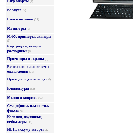
Видеокарты
(0)
Корпуса
(5)
Блоки питания
(28)
Мониторы
(1)
МФУ, принтеры, сканеры
(0)
Картриджи, тонеры,
расходники
(0)
Проекторы и экраны
(0)
Вентиляторы и системы
охлаждения
(31)
Приводы и дисководы
(0)
Клавиатуры
(33)
Мыши и коврики
(57)
Смартфоны, планшеты,
факсы
(0)
Колонки, наушники,
вебкамеры
(45)
ИБП, аккумуляторы
(22)